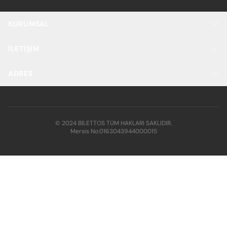
KURUMSAL
İLETIŞIM
ADRES
© 2024 BİLETTOS TÜM HAKLARI SAKLIDIR.
Mersis No:
0163043944000015