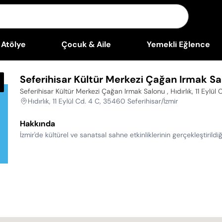
Atölye
Çocuk & Aile
Yemekli Eğlence
Seferihisar Kültür Merkezi Çağan Irmak S
Seferihisar Kültür Merkezi Çağan Irmak Salonu , Hıdırlık, 11 Eylül
Hıdırlık, 11 Eylül Cd. 4 C, 35460 Seferihisar/İzmir
Hakkında
İzmir'de kültürel ve sanatsal sahne etkinliklerinin gerçekleştiril