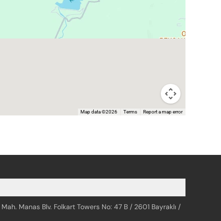
Map data ©2026
Terms
Report a map error
 Mah. Manas Blv. Folkart Towers No: 47 B / 2601 Bayraklı /