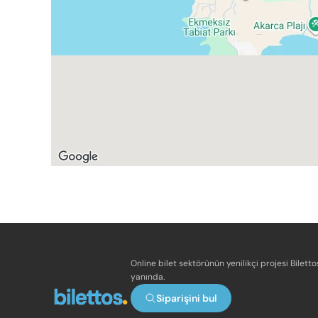
Online bilet sektörünün yenilikçi projesi Bilett
yanında.
Siparişini bul