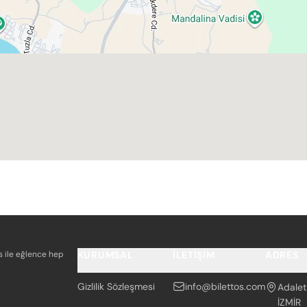
os ile eğlence hep
KURUMSAL
İLETIŞIM
ADRES
Gizlilik Sözleşmesi
info@bilettos.com
Adalet
İZMİR