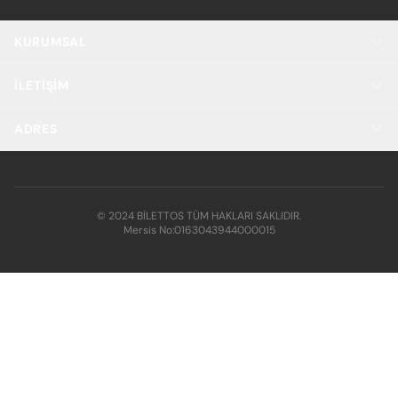
KURUMSAL
İLETIŞIM
ADRES
© 2024 BİLETTOS TÜM HAKLARI SAKLIDIR.
Mersis No:
0163043944000015