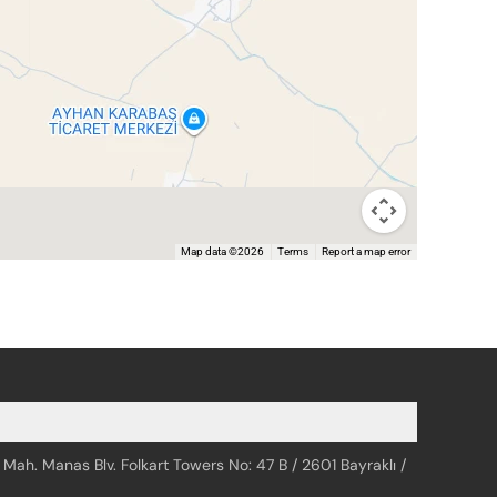
Map data ©2026
Terms
Report a map error
 Mah. Manas Blv. Folkart Towers No: 47 B / 2601 Bayraklı /