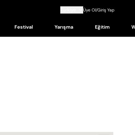
Türkiye
Üye Ol/Giriş Yap
Festival
Yarışma
Eğitim
W