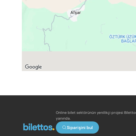
Online bilet sektörünün yenilikçi projesi Bilett
yanında.
Siparişini bul