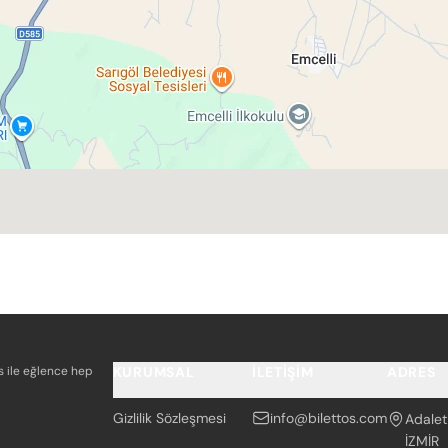
os ile eğlence hep
KURUMSAL
İLETIŞIM
ADRES
Gizlilik Sözleşmesi
info@bilettos.com
Adalet
İZMİR