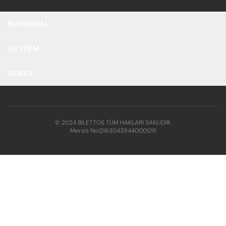
KURUMSAL
İLETIŞIM
ADRES
© 2024 BİLETTOS TÜM HAKLARI SAKLIDIR.
Mersis No:
0163043944000015