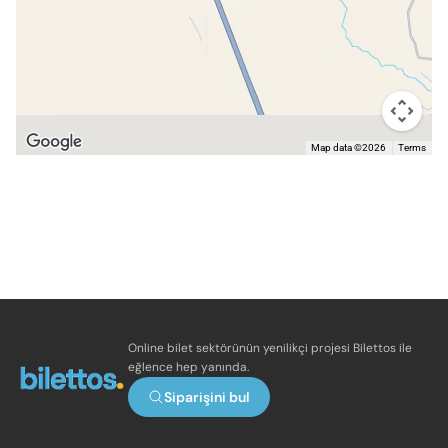
Map data ©2026
Terms
Online bilet sektörünün yenilikçi projesi Bilettos ile
eğlence hep yanında.
Siparişini bul