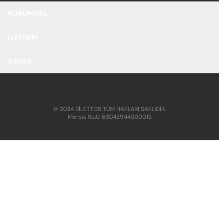
KURUMSAL
İLETIŞIM
ADRES
© 2024 BİLETTOS TÜM HAKLARI SAKLIDIR.
Mersis No:
0163043944000015