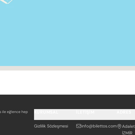
os ile eğlence hep
KURUMSAL
İLETIŞIM
ADRES
Gizlilik Sözleşmesi
info@bilettos.com
Adalet
İZMİR