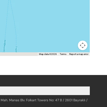
Map data ©2026
Terms
Report a map error
 Mah. Manas Blv. Folkart Towers No: 47 B / 2601 Bayraklı /