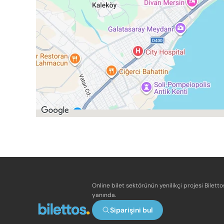
Online bilet sektörünün yenilikçi projesi Bilett
yanında.
Siparişini bul