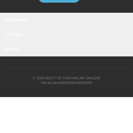
KURUMSAL
İLETIŞIM
ADRES
© 2024 BİLETTOS TÜM HAKLARI SAKLIDIR.
Mersis No:
0163043944000015