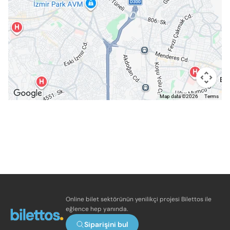
Map data ©2026
Terms
Online bilet sektörünün yenilikçi projesi Bilettos ile
eğlence hep yanında.
Siparişini bul