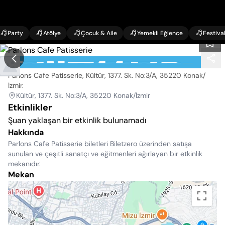
Party
Atölye
Çocuk & Aile
Yemekli Eğlence
Festiva
Parlons Cafe Patisserie
Parlons Cafe Patisserie, Kültür, 1377. Sk. No:3/A, 35220 Konak/
İzmir
.
Kültür, 1377. Sk. No:3/A, 35220 Konak/İzmir
Etkinlikler
Şuan yaklaşan bir etkinlik bulunamadı
Hakkında
Parlons Cafe Patisserie biletleri Biletzero üzerinden satışa
sunulan ve çeşitli sanatçı ve eğitmenleri ağırlayan bir etkinlik
mekanıdır.
Mekan