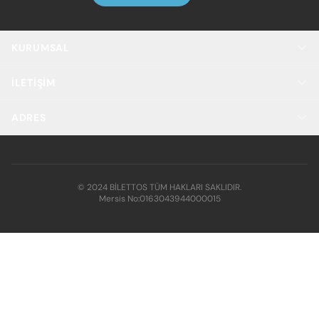
KURUMSAL
İLETIŞIM
ADRES
© 2024 BİLETTOS TÜM HAKLARI SAKLIDIR.
Mersis No:
0163043944000015