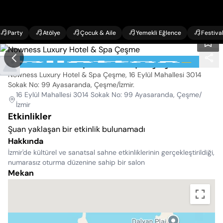
Party
Atölye
Çocuk & Aile
Yemekli Eğlence
Festiva
Nowness Luxury Hotel & Spa Çeşme
Nowness Luxury Hotel & Spa Çeşme, 16 Eylül Mahallesi 3014
Sokak No: 99 Ayasaranda, Çeşme/İzmir
.
16 Eylül Mahallesi 3014 Sokak No: 99 Ayasaranda, Çeşme/
İzmir
Etkinlikler
Şuan yaklaşan bir etkinlik bulunamadı
Hakkında
İzmir'de kültürel ve sanatsal sahne etkinliklerinin gerçekleştirildiği,
numarasız oturma düzenine sahip bir salon
Mekan