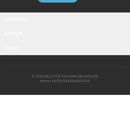
KURUMSAL
İLETIŞIM
ADRES
© 2024 BİLETTOS TÜM HAKLARI SAKLIDIR.
Mersis No:
0163043944000015