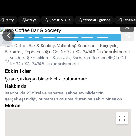
Party
Atölye
Çocuk & Aile
Yemekli Eğlence
Festiva
No5 Coffee Bar & Society
No5 Coffee Bar & Society, Validebağ Konakları - Koşuyolu,
Barbaros, Tophanelioğlu Cd. No:72 / KC, 34746 Üsküdar/İstanbul
.
Validebağ Konakları - Koşuyolu, Barbaros, Tophanelioğlu Cd.
No:72 / KC, 34746 Üsküdar/İstanbul
Etkinlikler
Şuan yaklaşan bir etkinlik bulunamadı
Hakkında
İstanbulda kültürel ve sanatsal sahne etkinliklerinin
gerçekleştirildiği, numarasız oturma düzenine sahip bir salon
Mekan