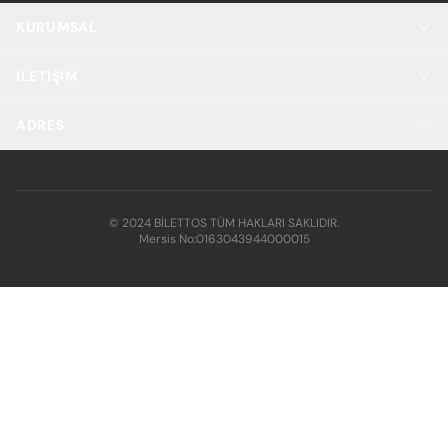
KURUMSAL
İLETIŞIM
ADRES
© 2024 BİLETTOS TÜM HAKLARI SAKLIDIR.
Mersis No:
0163043944000015