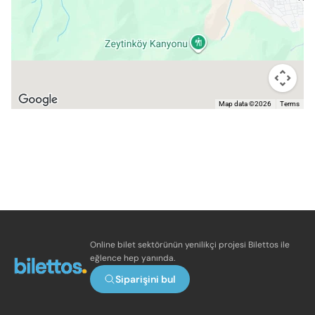
Map data ©2026
Terms
Online bilet sektörünün yenilikçi projesi Bilettos ile
eğlence hep yanında.
Siparişini bul