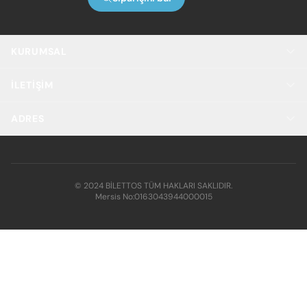
KURUMSAL
İLETIŞIM
ADRES
© 2024 BİLETTOS TÜM HAKLARI SAKLIDIR.
Mersis No:
0163043944000015