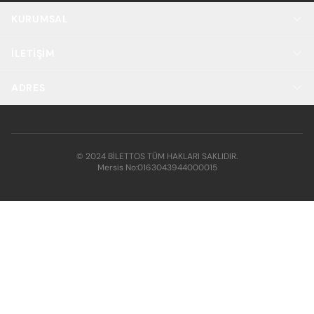
KURUMSAL
İLETIŞIM
ADRES
© 2024 BİLETTOS TÜM HAKLARI SAKLIDIR.
Mersis No:
0163043944000015