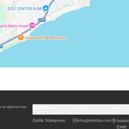
os ile eğlence hep
KURUMSAL
İLETIŞIM
ADRES
Gizlilik Sözleşmesi
info@bilettos.com
Adalet
İZMİR