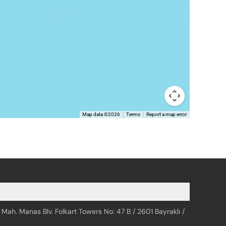
Map data ©2026
Terms
Report a map error
 Mah. Manas Blv. Folkart Towers No: 47 B / 2601 Bayraklı /