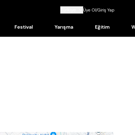
Türkiye
Üye Ol/Giriş Yap
Festival
Yarışma
Eğitim
W