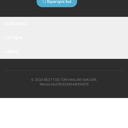
Siparişini bul
KURUMSAL
İLETIŞIM
ADRES
© 2024 BİLETTOS TÜM HAKLARI SAKLIDIR.
Mersis No:
0163043944000015