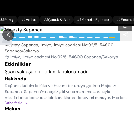
Party
Atölye
Çocuk & Aile
Yemekli Eğlence
Festiva
Majesty Sapanca
Majesty Sapanca, İlmiye, İlmiye caddesi No:92/5, 54600
Sapanca/Sakarya
.
İlmiye, İlmiye caddesi No:92/5, 54600 Sapanca/Sakarya
Etkinlikler
Şuan yaklaşan bir etkinlik bulunamadı
Hakkında
Doğanın kalbinde lüks ve huzuru bir araya getiren Majesty
Sapanca, Sapanca’nın eşsiz göl ve orman manzarasıyla
misafirlerine benzersiz bir konaklama deneyimi sunuyor. Modern
Daha fazla
ve konforlu bungalovları, özel havuz seçenekleri ve doğayla iç içe
Mekan
atmosferiyle dinlendirici bir tatil geçirmek isteyenler için ideal bir
adres.