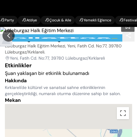
Party
Atölye
Çocuk & Aile
Yemekli Eğlence
Festiva
Lüleburgaz Halk Eğitim Merkezi
Lüleburgaz Halk Eğitim Merkezi, Yeni, Fatih Cd. No:77, 39780
Lüleburgaz/Kırklareli
.
Yeni, Fatih Cd. No:77, 39780 Lüleburgaz/Kırklareli
Etkinlikler
Şuan yaklaşan bir etkinlik bulunamadı
Hakkında
Kırklareli'de kültürel ve sanatsal sahne etkinliklerinin
gerçekleştirildiği, numaralı oturma düzenine sahip bir salon.
Mekan