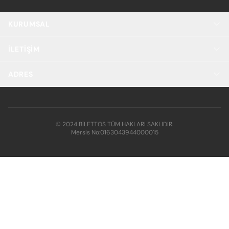
KURUMSAL
İLETIŞIM
ADRES
© 2024 BİLETTOS TÜM HAKLARI SAKLIDIR.
Mersis No:
0163043944000015