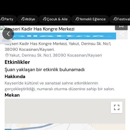
Party
Atölye
Çocuk & Aile
Yemekli Eğlence
Festiva
Kayseri Kadir Has Kongre Merkezi
Kayseri Kadir Has Kongre Merkezi, Yakut, Derinsu Sk. No:1,
38090 Kocasinan/Kayseri
.
Yakut, Derinsu Sk. No:1, 38090 Kocasinan/Kayseri
Etkinlikler
Şuan yaklaşan bir etkinlik bulunamadı
Hakkında
Kayseri'de kültürel ve sanatsal sahne etkinliklerinin
gerçekleştirildiği, numaralı oturma düzenine sahip bir salon.
Mekan