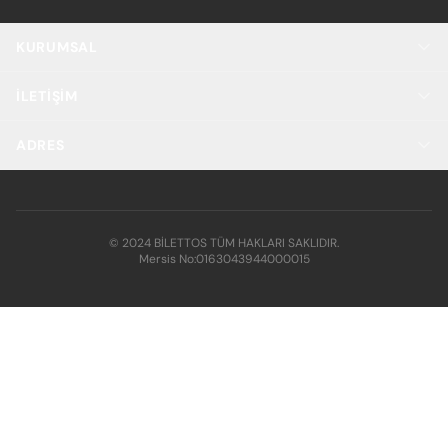
KURUMSAL
İLETIŞIM
ADRES
© 2024 BİLETTOS TÜM HAKLARI SAKLIDIR.
Mersis No:
0163043944000015