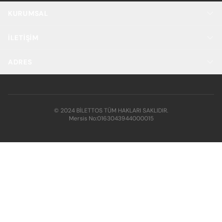
KURUMSAL
İLETIŞIM
ADRES
© 2024 BİLETTOS TÜM HAKLARI SAKLIDIR.
Mersis No:
0163043944000015