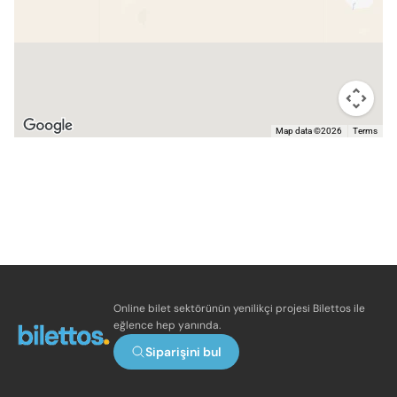
Map data ©2026
Terms
Online bilet sektörünün yenilikçi projesi Bilettos ile
eğlence hep yanında.
Siparişini bul