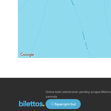
Online bilet sektörünün yenilikçi projesi Bilett
yanında.
Siparişini bul