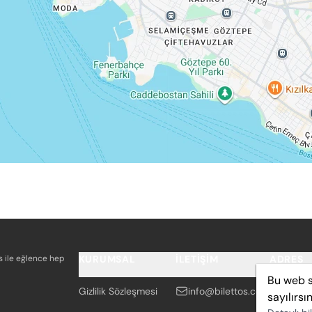
os ile eğlence hep
KURUMSAL
İLETIŞIM
ADRES
Bu web s
Gizlilik Sözleşmesi
info@bilettos.com
Adalet
sayılırsın
İZMİR