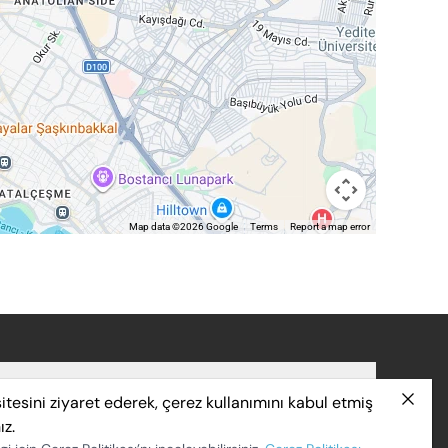
Map data ©2026 Google
Terms
Report a map error
itesini ziyaret ederek, çerez kullanımını kabul etmiş
 Mah. Manas Blv. Folkart Towers No: 47 B / 2601 Bayraklı /
ız.