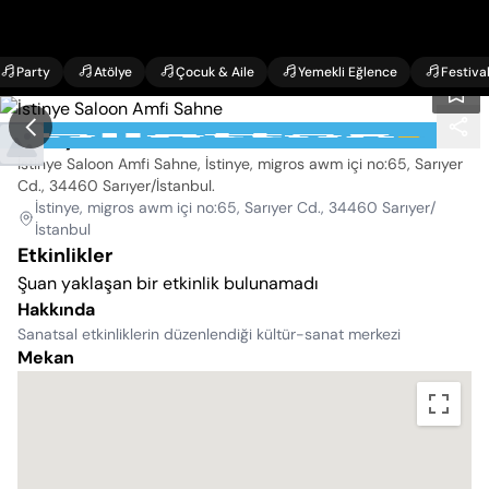
Party
Atölye
Çocuk & Aile
Yemekli Eğlence
Festiva
İstinye Saloon Amfi Sahne
İstinye Saloon Amfi Sahne, İstinye, migros awm içi no:65, Sarıyer
Cd., 34460 Sarıyer/İstanbul
.
İstinye, migros awm içi no:65, Sarıyer Cd., 34460 Sarıyer/
İstanbul
Etkinlikler
Şuan yaklaşan bir etkinlik bulunamadı
Hakkında
Sanatsal etkinliklerin düzenlendiği kültür-sanat merkezi
Mekan