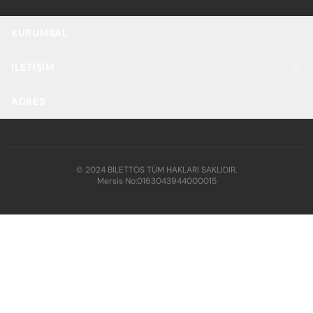
KURUMSAL
İLETIŞIM
ADRES
© 2024 BİLETTOS TÜM HAKLARI SAKLIDIR.
Mersis No:
0163043944000015