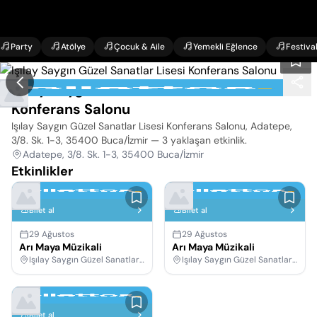
Party
Atölye
Çocuk & Aile
Yemekli Eğlence
Festiva
Işılay Saygın Güzel Sanatlar Lisesi
Konferans Salonu
Işılay Saygın Güzel Sanatlar Lisesi Konferans Salonu, Adatepe,
3/8. Sk. 1-3, 35400 Buca/İzmir
— 3 yaklaşan etkinlik
.
Adatepe, 3/8. Sk. 1-3, 35400 Buca/İzmir
Etkinlikler
Bilet al
Bilet al
29 Ağustos
29 Ağustos
Arı Maya Müzikali
Arı Maya Müzikali
Işılay Saygın Güzel Sanatlar Lisesi Konferans Salonu, İzmir
Işılay Saygın Güzel Sanatlar Lisesi Konferans Salonu, İzmir
Bilet al