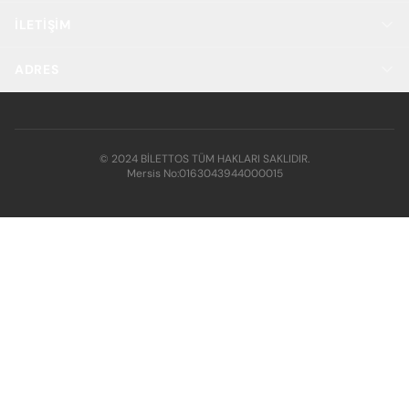
İLETIŞIM
ADRES
© 2024 BİLETTOS TÜM HAKLARI SAKLIDIR.
Mersis No:
0163043944000015