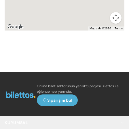
Map data ©2026
Terms
Online bilet sektörünün yenilikçi projesi Bilettos ile
eğlence hep yanında.
Siparişini bul
KURUMSAL