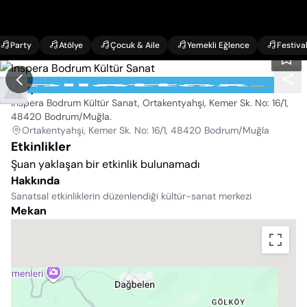
Party
Atölye
Çocuk & Aile
Yemekli Eğlence
Festiva
Inspera Bodrum Kültür Sanat
Inspera Bodrum Kültür Sanat, Ortakentyahşi, Kemer Sk. No: 16/1,
48420 Bodrum/Muğla
.
Ortakentyahşi, Kemer Sk. No: 16/1, 48420 Bodrum/Muğla
Etkinlikler
Şuan yaklaşan bir etkinlik bulunamadı
Hakkında
Sanatsal etkinliklerin düzenlendiği kültür-sanat merkezi
Mekan