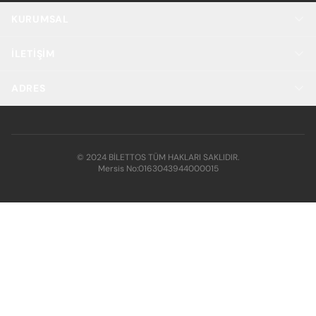
KURUMSAL
İLETIŞIM
ADRES
© 2024 BİLETTOS TÜM HAKLARI SAKLIDIR.
Mersis No:
0163043944000015