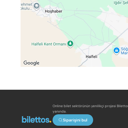
Online bilet sektörünün yenilikçi projesi Bilett
yanında.
Siparişini bul