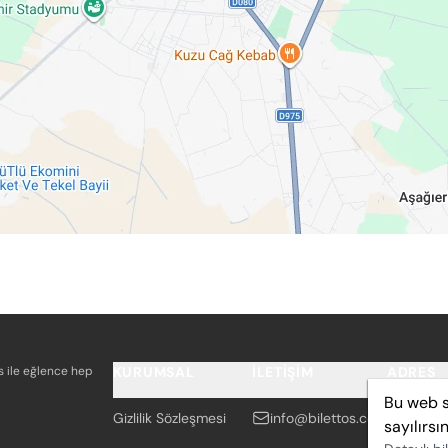
os ile eğlence hep
KURUMSAL
İLETIŞIM
ADRES
Bu web s
Gizlilik Sözleşmesi
info@bilettos.com
Adalet
sayılırsın
İZMİR