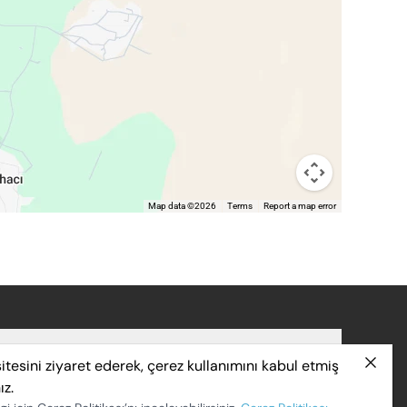
Map data ©2026
Terms
Report a map error
itesini ziyaret ederek, çerez kullanımını kabul etmiş
 Mah. Manas Blv. Folkart Towers No: 47 B / 2601 Bayraklı /
ız.