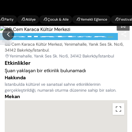
Party
Atölye
Çocuk & Aile
Yemekli Eğlence
Festiva
İBB Cem Karaca Kültür Merkezi
İBB Cem Karaca Kültür Merkezi, Yenimahalle, Yanık Ses Sk. No:6,
34142 Bakırköy/İstanbul
.
Yenimahalle, Yanık Ses Sk. No:6, 34142 Bakırköy/İstanbul
Etkinlikler
Şuan yaklaşan bir etkinlik bulunamadı
Hakkında
İstanbulda kültürel ve sanatsal sahne etkinliklerinin
gerçekleştirildiği, numaralı oturma düzenine sahip bir salon.
Mekan