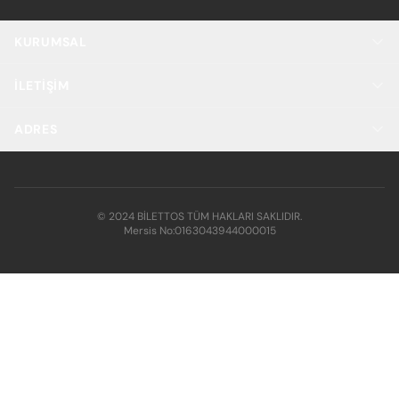
KURUMSAL
İLETIŞIM
ADRES
© 2024 BİLETTOS TÜM HAKLARI SAKLIDIR.
Mersis No:
0163043944000015