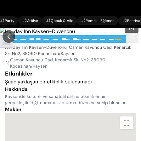
Party
Atölye
Çocuk & Aile
Yemekli Eğlence
Festiva
Holiday Inn Kayseri-Düvenönü
Holiday Inn Kayseri-Düvenönü, Osman Kavuncu Cad, Kenarcık
Sk. No2, 38090 Kocasinan/Kayseri
.
Osman Kavuncu Cad, Kenarcık Sk. No2, 38090
Kocasinan/Kayseri
Etkinlikler
Şuan yaklaşan bir etkinlik bulunamadı
Hakkında
Kayseri'de kültürel ve sanatsal sahne etkinliklerinin
gerçekleştirildiği, numarasız oturma düzenine sahip bir salon
Mekan