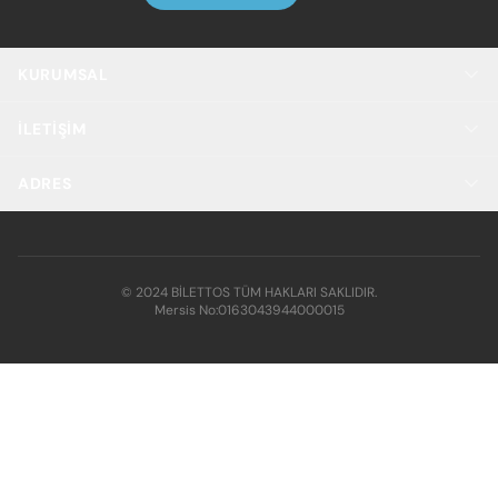
KURUMSAL
İLETIŞIM
ADRES
© 2024 BİLETTOS TÜM HAKLARI SAKLIDIR.
Mersis No:
0163043944000015