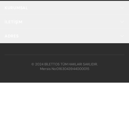
KURUMSAL
İLETIŞIM
ADRES
© 2024 BİLETTOS TÜM HAKLARI SAKLIDIR.
Mersis No:
0163043944000015