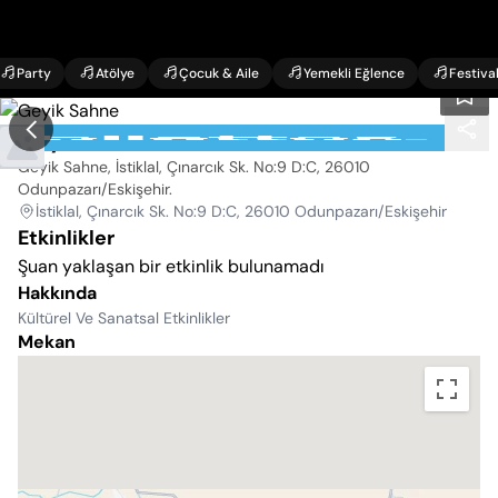
Party
Atölye
Çocuk & Aile
Yemekli Eğlence
Festiva
Geyik Sahne
Geyik Sahne, İstiklal, Çınarcık Sk. No:9 D:C, 26010
Odunpazarı/Eskişehir
.
İstiklal, Çınarcık Sk. No:9 D:C, 26010 Odunpazarı/Eskişehir
Etkinlikler
Şuan yaklaşan bir etkinlik bulunamadı
Hakkında
Kültürel Ve Sanatsal Etkinlikler
Mekan