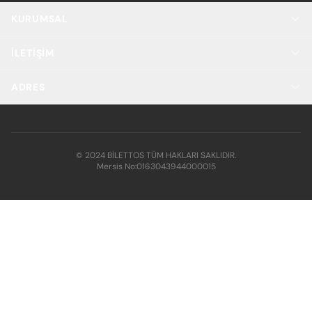
KURUMSAL
İLETIŞIM
ADRES
© 2024 BİLETTOS TÜM HAKLARI SAKLIDIR.
Mersis No:
0163043944000015