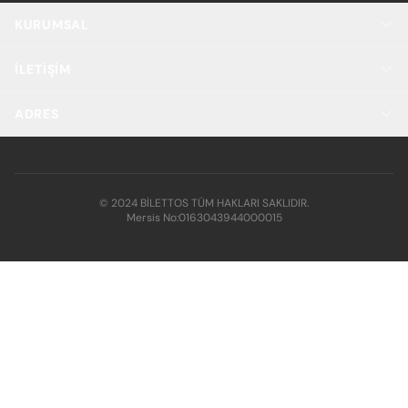
KURUMSAL
İLETIŞIM
ADRES
© 2024 BİLETTOS TÜM HAKLARI SAKLIDIR.
Mersis No:
0163043944000015