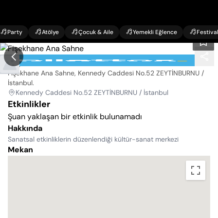
Party
Atölye
Çocuk & Aile
Yemekli Eğlence
Festiva
Fişekhane Ana Sahne
Fişekhane Ana Sahne, Kennedy Caddesi No.52 ZEYTİNBURNU /
İstanbul
.
Kennedy Caddesi No.52 ZEYTİNBURNU / İstanbul
Etkinlikler
Şuan yaklaşan bir etkinlik bulunamadı
Hakkında
Sanatsal etkinliklerin düzenlendiği kültür-sanat merkezi
Mekan