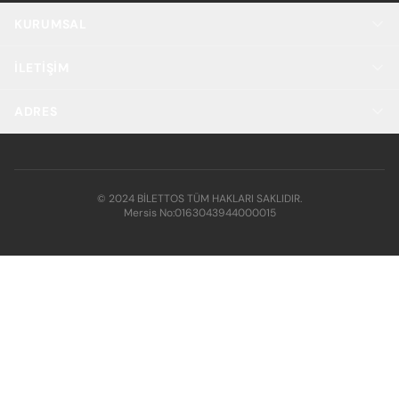
KURUMSAL
İLETIŞIM
ADRES
© 2024 BİLETTOS TÜM HAKLARI SAKLIDIR.
Mersis No:
0163043944000015