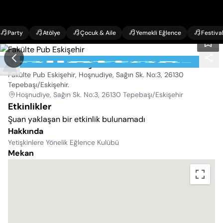
Party
Atölye
Çocuk & Aile
Yemekli Eğlence
Festiva
Fakülte Pub Eskişehir
Fakülte Pub Eskişehir, Hoşnudiye, Sağın Sk. No:3, 26130
Tepebaşı/Eskişehir
.
Hoşnudiye, Sağın Sk. No:3, 26130 Tepebaşı/Eskişehir
Etkinlikler
Şuan yaklaşan bir etkinlik bulunamadı
Hakkında
Yetişkinlere Yönelik Eğlence Kulübü
Mekan