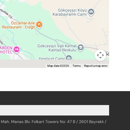
Map data ©2026
Terms
Report a map error
 Mah. Manas Blv. Folkart Towers No: 47 B / 2601 Bayraklı /