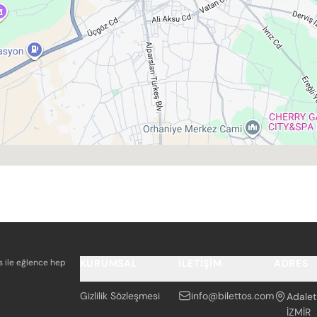
os ile eğlence hep
KURUMSAL
İLETIŞIM
ADRES
Gizlilik Sözleşmesi
info@bilettos.com
Adalet
İZMİR