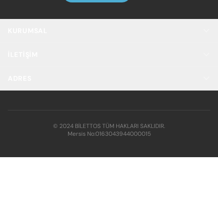
KURUMSAL
İLETIŞIM
ADRES
© 2024 BİLETTOS TÜM HAKLARI SAKLIDIR.
Mersis No:
0163043944000015