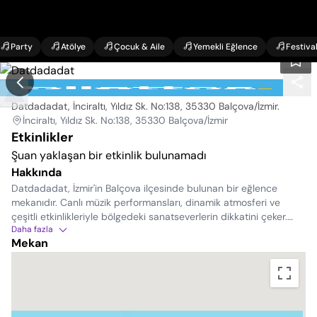
Party
Atölye
Çocuk & Aile
Yemekli Eğlence
Festiva
Datdadadat
Datdadadat, İnciraltı, Yıldız Sk. No:138, 35330 Balçova/İzmir
.
İnciraltı, Yıldız Sk. No:138, 35330 Balçova/İzmir
Etkinlikler
Şuan yaklaşan bir etkinlik bulunamadı
Hakkında
Datdadadat, İzmir'in Balçova ilçesinde bulunan bir eğlence
mekanıdır. Canlı müzik performansları, dinamik atmosferi ve
çeşitli etkinlikleriyle bölgedeki sanatseverlerin dikkatini çeker.
Daha fazla
Datdadadat, hem yerel hem de ulusal çapta tanınan sanatçıları
Mekan
ağırlayarak ziyaretçilerine keyifli bir deneyim sunar. Modern
tasarımı, kaliteli hizmeti ve Balçova'nın merkezi konumunda yer
almasıyla eğlence arayanların favori mekanlarından biridir.