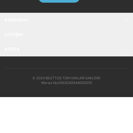
KURUMSAL
İLETIŞIM
ADRES
© 2024 BİLETTOS TÜM HAKLARI SAKLIDIR.
Mersis No:
0163043944000015