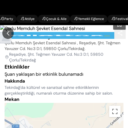
Party
Atölye
Çocuk & Aile
Yemekli Eğlence
Festiva
Çorlu Memduh Şevket Esendal Sahnesi
Çorlu Memduh Şevket Esendal Sahnesi , Reşadiye, Şht. Teğmen
Yavuzer Cd. No:3 D:1, 59850 Çorlu/Tekirdağ
.
Reşadiye, Şht. Teğmen Yavuzer Cd. No:3 D:1, 59850
Çorlu/Tekirdağ
Etkinlikler
Şuan yaklaşan bir etkinlik bulunamadı
Hakkında
Tekirdağ'da kültürel ve sanatsal sahne etkinliklerinin
gerçekleştirildiği, numaralı oturma düzenine sahip bir salon.
Mekan