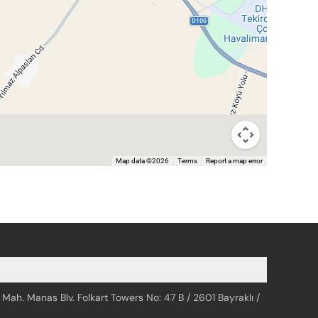
Map data ©2026
Terms
Report a map error
 Mah. Manas Blv. Folkart Towers No: 47 B / 2601 Bayraklı /