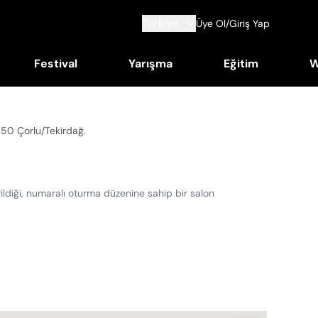
Türkiye
Üye Ol/Giriş Yap
Festival
Yarışma
Eğitim
W
9850 Çorlu/Tekirdağ
.
rildiği, numaralı oturma düzenine sahip bir salon