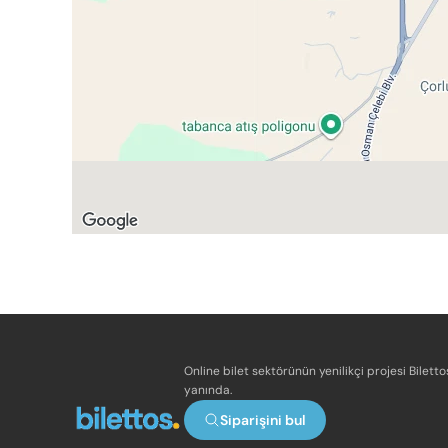
Online bilet sektörünün yenilikçi projesi Bilett
yanında.
Siparişini bul