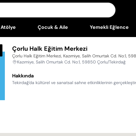
Atölye
Çocuk & Aile
Yemekli Eğlence
Çorlu Halk Eğitim Merkezi
Çorlu Halk Eğitim Merkezi, Kazımiye, Salih Omurtak Cd. No:1, 5
Kazımiye, Salih Omurtak Cd. No:1, 59850 Çorlu/Tekirdağ
Hakkında
Tekirdağ'da kültürel ve sanatsal sahne etkinliklerinin gerçekleşti