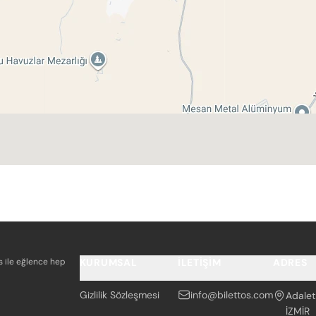
os ile eğlence hep
KURUMSAL
İLETIŞIM
ADRES
Gizlilik Sözleşmesi
info@bilettos.com
Adalet
İZMİR