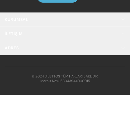
KURUMSAL
İLETIŞIM
ADRES
© 2024 BİLETTOS TÜM HAKLARI SAKLIDIR.
Mersis No:
0163043944000015