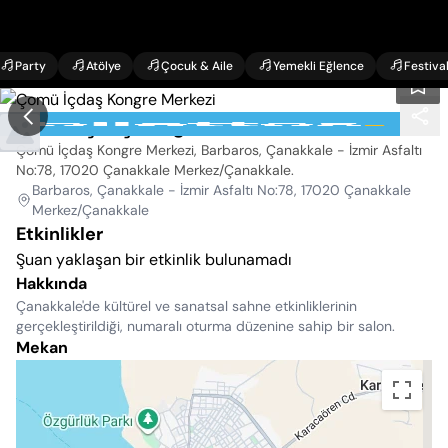
Party
Atölye
Çocuk & Aile
Yemekli Eğlence
Festiva
Çomü İçdaş Kongre Merkezi
Çomü İçdaş Kongre Merkezi, Barbaros, Çanakkale - İzmir Asfaltı
No:78, 17020 Çanakkale Merkez/Çanakkale
.
Barbaros, Çanakkale - İzmir Asfaltı No:78, 17020 Çanakkale
Merkez/Çanakkale
Etkinlikler
Şuan yaklaşan bir etkinlik bulunamadı
Hakkında
Çanakkale'de kültürel ve sanatsal sahne etkinliklerinin
gerçekleştirildiği, numaralı oturma düzenine sahip bir salon.
Mekan