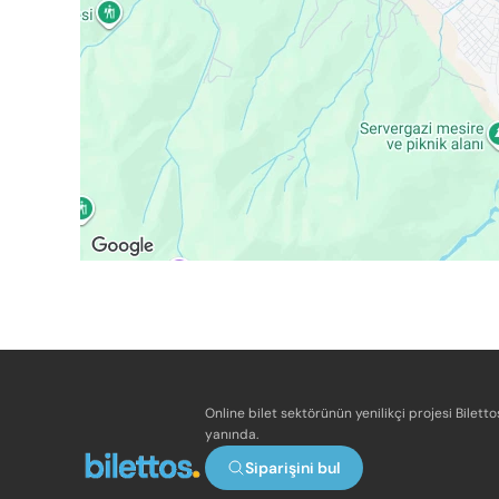
Online bilet sektörünün yenilikçi projesi Bilett
yanında.
Siparişini bul