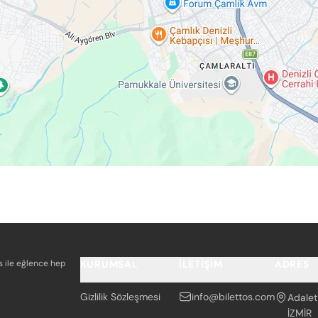
os ile eğlence hep
KURUMSAL
İLETIŞIM
ADRES
Gizlilik Sözleşmesi
info@bilettos.com
Adalet
İZMİR