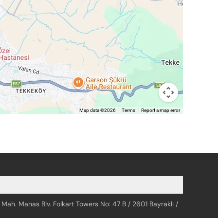
Map data ©2026
Terms
Report a map error
 Mah. Manas Blv. Folkart Towers No: 47 B / 2601 Bayraklı /