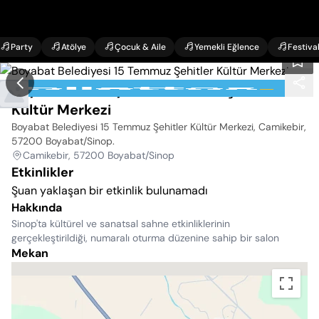
Party
Atölye
Çocuk & Aile
Yemekli Eğlence
Festiva
Boyabat Belediyesi 15 Temmuz Şehitler
Kültür Merkezi
Boyabat Belediyesi 15 Temmuz Şehitler Kültür Merkezi, Camikebir,
57200 Boyabat/Sinop
.
Camikebir, 57200 Boyabat/Sinop
Etkinlikler
Şuan yaklaşan bir etkinlik bulunamadı
Hakkında
Sinop'ta kültürel ve sanatsal sahne etkinliklerinin
gerçekleştirildiği, numaralı oturma düzenine sahip bir salon
Mekan