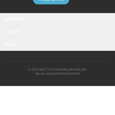
KURUMSAL
İLETIŞIM
ADRES
© 2024 BİLETTOS TÜM HAKLARI SAKLIDIR.
Mersis No:
0163043944000015