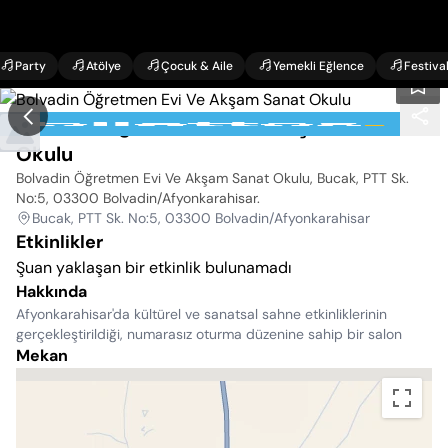
Party
Atölye
Çocuk & Aile
Yemekli Eğlence
Festiva
Bolvadin Öğretmen Evi Ve Akşam Sanat
Okulu
Bolvadin Öğretmen Evi Ve Akşam Sanat Okulu, Bucak, PTT Sk.
No:5, 03300 Bolvadin/Afyonkarahisar
.
Bucak, PTT Sk. No:5, 03300 Bolvadin/Afyonkarahisar
Etkinlikler
Şuan yaklaşan bir etkinlik bulunamadı
Hakkında
Afyonkarahisar'da kültürel ve sanatsal sahne etkinliklerinin
gerçekleştirildiği, numarasız oturma düzenine sahip bir salon
Mekan