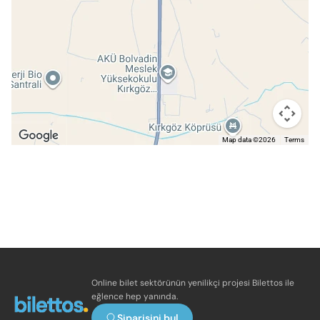
Map data ©2026
Terms
Online bilet sektörünün yenilikçi projesi Bilettos ile
eğlence hep yanında.
Siparişini bul