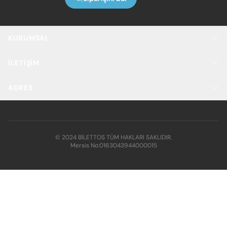
KURUMSAL
İLETIŞIM
ADRES
© 2024 BİLETTOS TÜM HAKLARI SAKLIDIR.
Mersis No:
0163043944000015