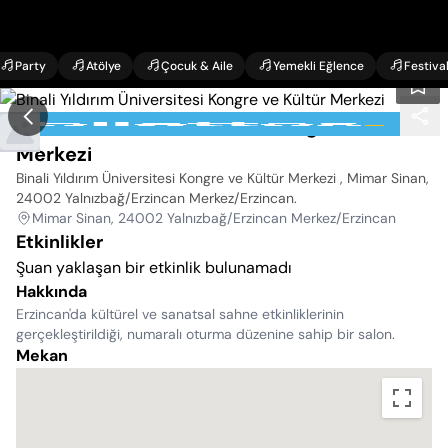
Party
Atölye
Çocuk & Aile
Yemekli Eğlence
Festiva
Binali Yıldırım Üniversitesi Kongre ve Kültür
Merkezi
Binali Yıldırım Üniversitesi Kongre ve Kültür Merkezi , Mimar Sinan,
24002 Yalnızbağ/Erzincan Merkez/Erzincan
.
Mimar Sinan, 24002 Yalnızbağ/Erzincan Merkez/Erzincan
Etkinlikler
Şuan yaklaşan bir etkinlik bulunamadı
Hakkında
Erzincan'da kültürel ve sanatsal sahne etkinliklerinin
gerçekleştirildiği, numaralı oturma düzenine sahip bir salon.
Mekan