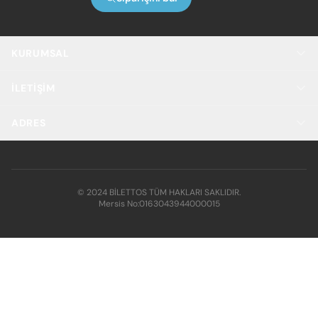
KURUMSAL
İLETIŞIM
ADRES
© 2024 BİLETTOS TÜM HAKLARI SAKLIDIR.
Mersis No:
0163043944000015