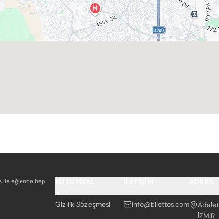
os ile eğlence hep
KURUMSAL
İLETIŞIM
ADRES
Gizlilik Sözleşmesi
info@bilettos.com
Adalet
İZMİR