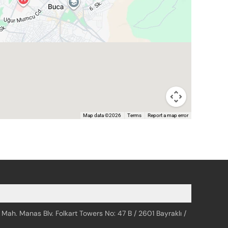
Map data ©2026
Terms
Report a map error
 Mah. Manas Blv. Folkart Towers No: 47 B / 2601 Bayraklı /