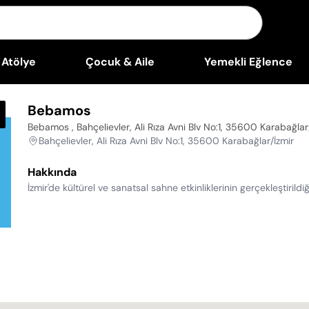
Atölye
Çocuk & Aile
Yemekli Eğlence
Bebamos
Bebamos , Bahçelievler, Ali Rıza Avni Blv No:1, 35600 Karabağlar
Bahçelievler, Ali Rıza Avni Blv No:1, 35600 Karabağlar/İzmir
Hakkında
İzmir'de kültürel ve sanatsal sahne etkinliklerinin gerçekleştirild