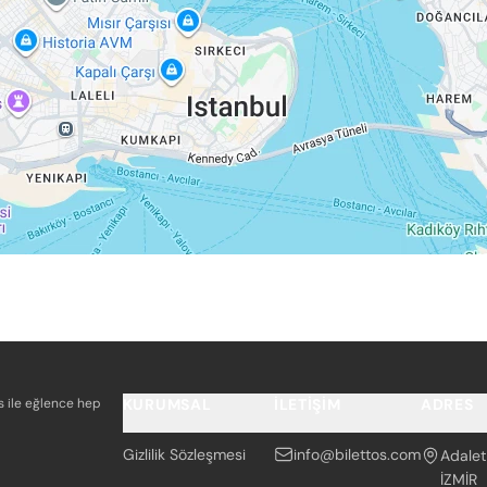
os ile eğlence hep
KURUMSAL
İLETIŞIM
ADRES
Gizlilik Sözleşmesi
info@bilettos.com
Adalet
İZMİR