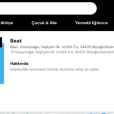
Atölye
Çocuk & Aile
Yemekli Eğlence
Beat
Beat, Hüseyinağa, Yeşilçam Sk. no:9/A D:a, 34435 Beyoğlu/İsta
Hüseyinağa, Yeşilçam Sk. no:9/A D:a, 34435 Beyoğlu/İstanbul
Hakkında
İstanbul'da numarasız oturma düzenine sahip bir salon.