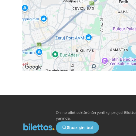
Online bilet sektörünün yenilikçi projesi Bilett
yanında.
Siparişini bul