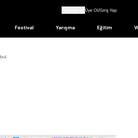
Türkiye
Üye Ol/Giriş Yap
Festival
Yarışma
Eğitim
W
nbul
.