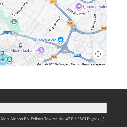
Map data ©2026 Google
Terms
Report a map error
 Mah. Manas Blv. Folkart Towers No: 47 B / 2601 Bayraklı /