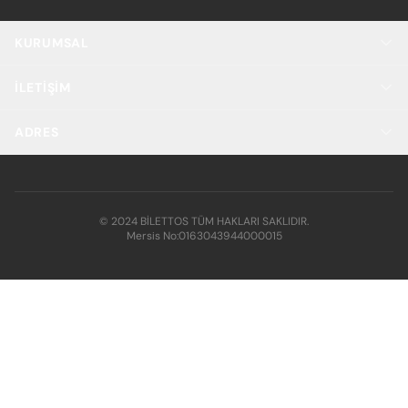
KURUMSAL
İLETIŞIM
ADRES
© 2024 BİLETTOS TÜM HAKLARI SAKLIDIR.
Mersis No:
0163043944000015