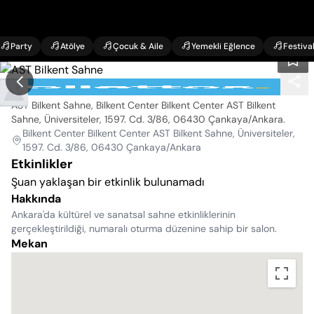
Party
Atölye
Çocuk & Aile
Yemekli Eğlence
Festiva
AST Bilkent Sahne
AST Bilkent Sahne, Bilkent Center Bilkent Center AST Bilkent
Sahne, Üniversiteler, 1597. Cd. 3/86, 06430 Çankaya/Ankara
.
Bilkent Center Bilkent Center AST Bilkent Sahne, Üniversiteler,
1597. Cd. 3/86, 06430 Çankaya/Ankara
Etkinlikler
Şuan yaklaşan bir etkinlik bulunamadı
Hakkında
Ankara'da kültürel ve sanatsal sahne etkinliklerinin
gerçekleştirildiği, numaralı oturma düzenine sahip bir salon.
Mekan