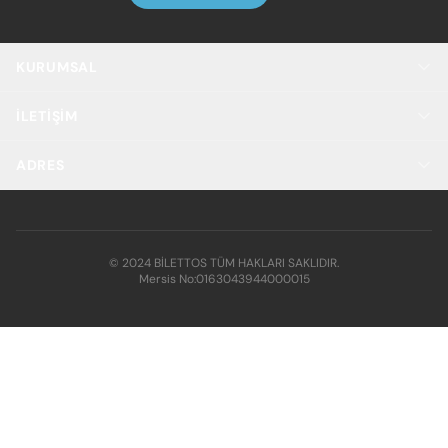
KURUMSAL
İLETIŞIM
ADRES
© 2024 BİLETTOS TÜM HAKLARI SAKLIDIR.
Mersis No:
0163043944000015