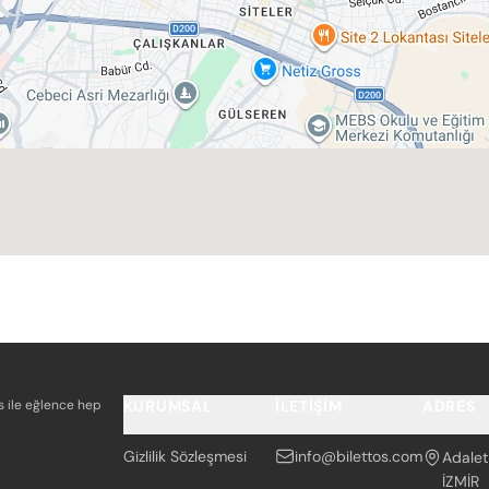
os ile eğlence hep
KURUMSAL
İLETIŞIM
ADRES
Gizlilik Sözleşmesi
info@bilettos.com
Adalet
İZMİR