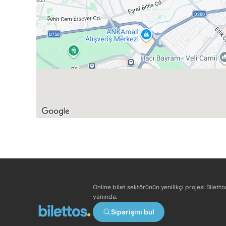
Online bilet sektörünün yenilikçi projesi Bilett
yanında.
Siparişini bul