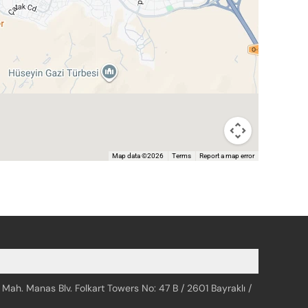
Map data ©2026
Terms
Report a map error
 Mah. Manas Blv. Folkart Towers No: 47 B / 2601 Bayraklı /