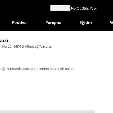
Türkiye
Üye Ol/Giriş Yap
Festival
Yarışma
Eğitim
W
kezi
 Cd. No:22, 06140 Altındağ/Ankara
.
ildiği, numaralı oturma düzenine sahip bir salon