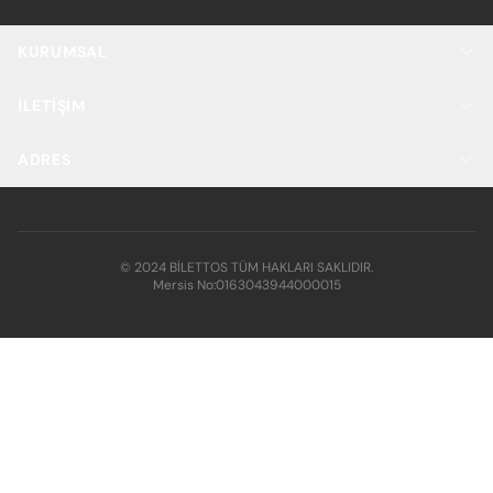
KURUMSAL
İLETIŞIM
ADRES
© 2024 BİLETTOS TÜM HAKLARI SAKLIDIR.
Mersis No:
0163043944000015