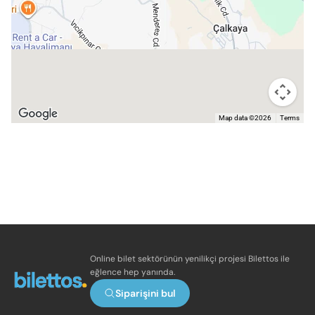
Map data ©2026
Terms
Online bilet sektörünün yenilikçi projesi Bilettos ile
eğlence hep yanında.
Siparişini bul