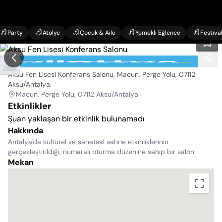
Party
Atölye
Çocuk & Aile
Yemekli Eğlence
Festiva
Aksu Fen Lisesi Konferans Salonu
Aksu Fen Lisesi Konferans Salonu, Macun, Perge Yolu, 07112
Aksu/Antalya
.
Macun, Perge Yolu, 07112 Aksu/Antalya
Etkinlikler
Şuan yaklaşan bir etkinlik bulunamadı
Hakkında
Antalya'da kültürel ve sanatsal sahne etkinliklerinin
gerçekleştirildiği, numaralı oturma düzenine sahip bir salon.
Mekan