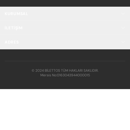
KURUMSAL
İLETIŞIM
ADRES
© 2024 BİLETTOS TÜM HAKLARI SAKLIDIR.
Mersis No:
0163043944000015