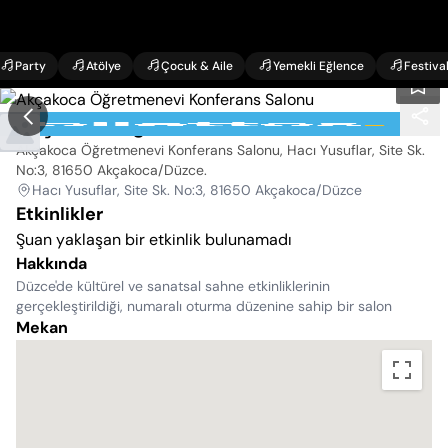
Party
Atölye
Çocuk & Aile
Yemekli Eğlence
Festiva
Akçakoca Öğretmenevi Konferans Salonu
Akçakoca Öğretmenevi Konferans Salonu, Hacı Yusuflar, Site Sk.
No:3, 81650 Akçakoca/Düzce
.
Hacı Yusuflar, Site Sk. No:3, 81650 Akçakoca/Düzce
Etkinlikler
Şuan yaklaşan bir etkinlik bulunamadı
Hakkında
Düzce'de kültürel ve sanatsal sahne etkinliklerinin
gerçekleştirildiği, numaralı oturma düzenine sahip bir salon
Mekan