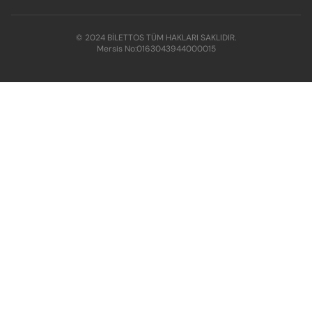
© 2024 BİLETTOS TÜM HAKLARI SAKLIDIR.
Mersis No:
0163043944000015