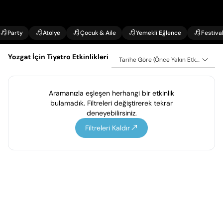
Party
Atölye
Çocuk & Aile
Yemekli Eğlence
Festiva
Yozgat İçin Tiyatro Etkinlikleri
Tarihe Göre (Önce Yakın Etkinlikler)
Aramanızla eşleşen herhangi bir etkinlik
bulamadık. Filtreleri değiştirerek tekrar
deneyebilirsiniz.
Filtreleri Kaldır