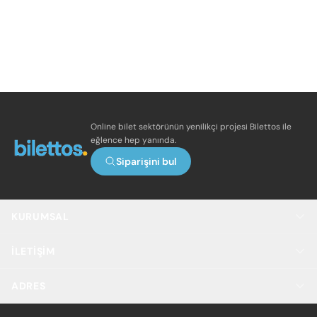
Online bilet sektörünün yenilikçi projesi Bilettos ile
eğlence hep yanında.
Siparişini bul
KURUMSAL
İLETIŞIM
ADRES