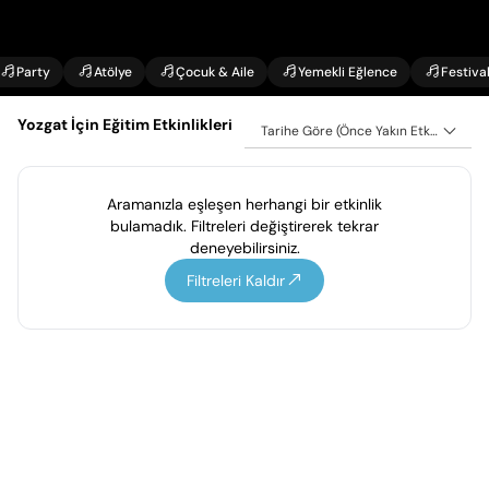
Party
Atölye
Çocuk & Aile
Yemekli Eğlence
Festiva
Yozgat İçin Eğitim Etkinlikleri
Tarihe Göre (Önce Yakın Etkinlikler)
Aramanızla eşleşen herhangi bir etkinlik
bulamadık. Filtreleri değiştirerek tekrar
deneyebilirsiniz.
Filtreleri Kaldır