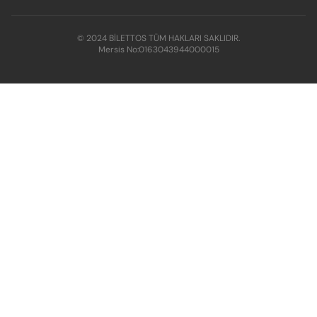
© 2024 BİLETTOS TÜM HAKLARI SAKLIDIR.
Mersis No:
0163043944000015