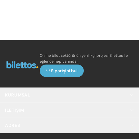
Online bilet sektörünün yenilikçi projesi Bilettos ile
eğlence hep yanında.
Siparişini bul
KURUMSAL
İLETIŞIM
ADRES