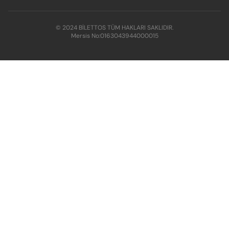
© 2024 BİLETTOS TÜM HAKLARI SAKLIDIR.
Mersis No:
0163043944000015