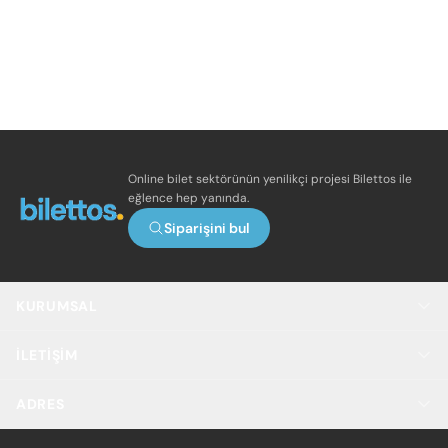
Online bilet sektörünün yenilikçi projesi Bilettos ile
eğlence hep yanında.
Siparişini bul
KURUMSAL
İLETIŞIM
ADRES