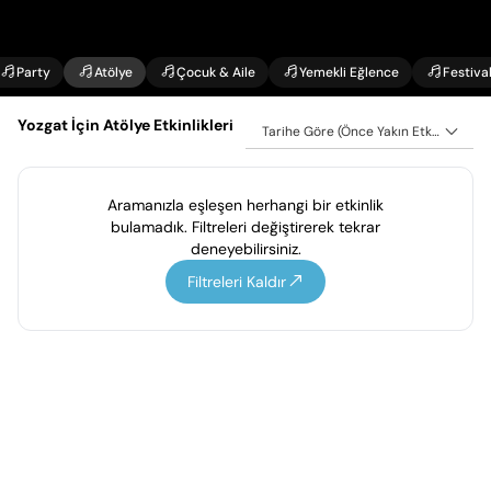
Party
Atölye
Çocuk & Aile
Yemekli Eğlence
Festiva
Yozgat İçin Atölye Etkinlikleri
Tarihe Göre (Önce Yakın Etkinlikler)
Aramanızla eşleşen herhangi bir etkinlik
bulamadık. Filtreleri değiştirerek tekrar
deneyebilirsiniz.
Filtreleri Kaldır