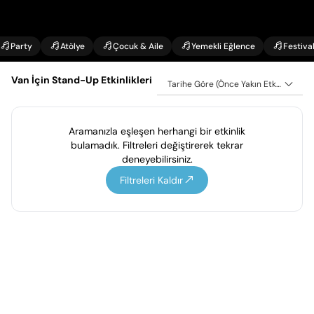
Party
Atölye
Çocuk & Aile
Yemekli Eğlence
Festiva
Van İçin Stand-Up Etkinlikleri
Tarihe Göre (Önce Yakın Etkinlikler)
Aramanızla eşleşen herhangi bir etkinlik
bulamadık. Filtreleri değiştirerek tekrar
deneyebilirsiniz.
Filtreleri Kaldır