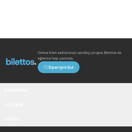
Online bilet sektörünün yenilikçi projesi Bilettos ile
eğlence hep yanında.
Siparişini bul
KURUMSAL
İLETIŞIM
ADRES