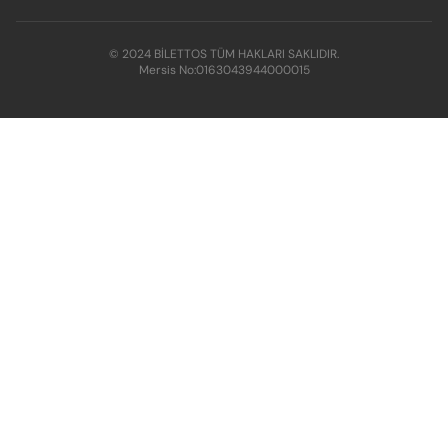
© 2024 BİLETTOS TÜM HAKLARI SAKLIDIR.
Mersis No:
0163043944000015